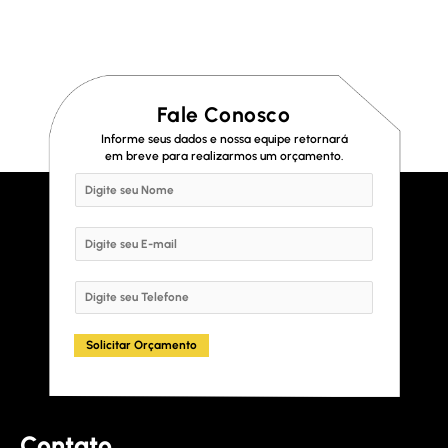
Fale Conosco
Informe seus dados e nossa equipe retornará
em breve para realizarmos um orçamento.
N
a
m
E
e
m
*
a
S
i
i
l
n
Solicitar Orçamento
*
g
l
e
L
Contato
i