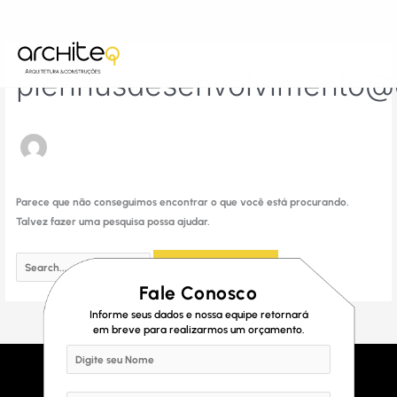
Ir
Pesquisar
para
por:
o
conteúdo
plennusdesenvolvimento@
Parece que não conseguimos encontrar o que você está procurando.
Talvez fazer uma pesquisa possa ajudar.
Fale Conosco
Informe seus dados e nossa equipe retornará
em breve para realizarmos um orçamento.
N
a
m