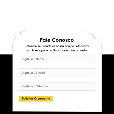
Fale Conosco
Informe seus dados e nossa equipe retornará
em breve para realizarmos um orçamento.
N
a
m
E
e
m
*
a
S
i
i
l
n
Solicitar Orçamento
*
g
l
e