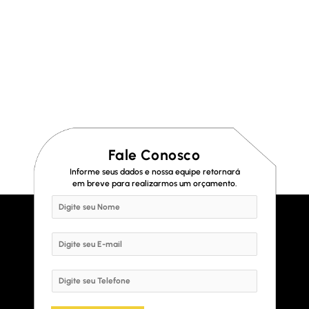
Fale Conosco
Informe seus dados e nossa equipe retornará
em breve para realizarmos um orçamento.
N
a
m
E
e
m
*
a
S
i
i
l
n