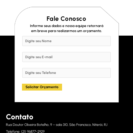
Fale Conosco
Informe seus dados e nossa equipe retornará
em breve para realizarmos um orçamento.
N
a
m
E
e
m
*
a
S
i
i
l
n
Solicitar Orçamento
*
g
l
e
L
Contato
i
n
Rua Doutor Oliveira Botelho, 9 – sala 310, São Francisco, Niterói, RJ
e
Telefone: (21) 96877-2929